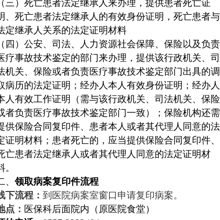
（三）
死亡患者法定继承人
来办理
，
提供患者死亡证
明、死亡患者法定继承人的有效身份证明，死亡患者与
法定继承人关系的法定证明材料
（四）
公安、司法、人力资源社会保障、保险以及负责
医疗事故技术鉴定的部门
来办理，提供
该行政机关、司
法机关、保险或者负责医疗事故技术鉴定部门出具的调
取病历的法定证明；经办人本人有效身份证明；经办人
本人有效工作证明（需与该行政机关、司法机关、保险
或者负责医疗事故技术鉴定部门一致）
；
保险机构还需
提供
保险合同复印件、患者本人或者其代理人同意的法
定证明材料；患者死亡的，应当提供保险合同复印件、
死亡患者法定继承人或者其代理人同意的法定证明材
料。
二、
领取病案复印件流程
线下流程：
到医院病案
室
窗口申请复印病案
。
地点：
医保科后面院内（原医院食堂）