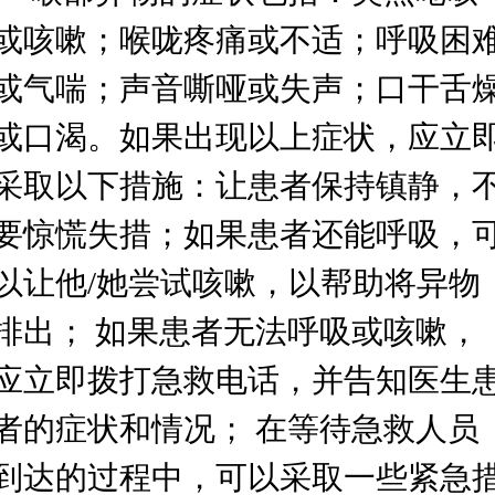
或咳嗽；
喉咙疼痛或不适；
呼吸困
或气喘；
声音嘶哑或失声；
口干舌
或口渴。如果出现以上症状，应立
采取以下措施：
让患者保持镇静，
要惊慌失措；
如果患者还能呼吸，
以让他
/她尝试咳嗽，以帮助将异物
排出； 如果患者无法呼吸或咳嗽，
应立即拨打急救电话，并告知医生
者的症状和情况； 在等待急救人员
到达的过程中，可以采取一些紧急