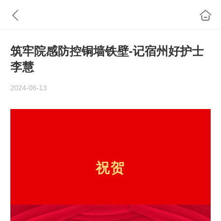
筑牢院感防控铜墙铁壁-记宿州好护士
李慧
2024-06-13
祝贺