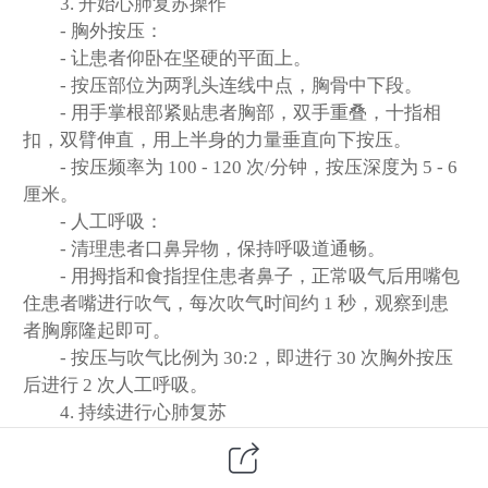
3. 开始心肺复苏操作
- 胸外按压：
- 让患者仰卧在坚硬的平面上。
- 按压部位为两乳头连线中点，胸骨中下段。
- 用手掌根部紧贴患者胸部，双手重叠，十指相
扣，双臂伸直，用上半身的力量垂直向下按压。
- 按压频率为 100 - 120 次/分钟，按压深度为 5 - 6
厘米。
- 人工呼吸：
- 清理患者口鼻异物，保持呼吸道通畅。
- 用拇指和食指捏住患者鼻子，正常吸气后用嘴包
住患者嘴进行吹气，每次吹气时间约 1 秒，观察到患
者胸廓隆起即可。
- 按压与吹气比例为 30:2，即进行 30 次胸外按压
后进行 2 次人工呼吸。
4. 持续进行心肺复苏
- 直到专业急救人员到达或有自动体外除颤器
（AED）可供使用。