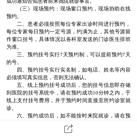
成功通知告知患者前来我院就诊事宜。
（三）现场预约：
现场
窗口预约
，
现场协助在线
预约
。
二、患者必须按照每位专家出诊时间进行预约，
每位专家每日预约一定号源，约满为止，
其他
号源留
作窗口挂号，具体情况以
各科室发送
的门诊医生排班
为准。
三、预约挂号实行7天预约制，可以提前预约7天
的号。
四、预约挂号实行实名制，如电话、姓名等内容
必须填写真实信息，否则无法确认。
五、
线上
预约挂号成功后
，
您的挂号信息即存储
到医院的挂号系统中
，
请在预约成功1
0
分钟之内，于
线上支付挂号费用，并于
预约时间
直接至所约诊室就
诊。
六、预约成功后，如不能按时来院就诊，请
在预
约时间24小时前联系在线客服或门诊部
取消此预约，
门诊部核实确认可退费后，在线预约
挂号费用将原路