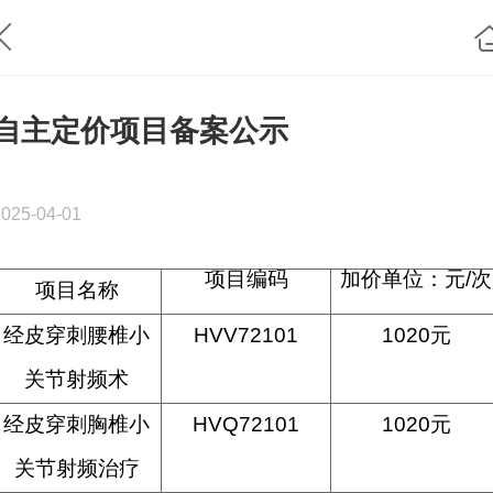
自主定价项目备案公示
2025-04-01
项目编码
加价单位：元/次
项目名称
经皮穿刺腰椎小
HVV72101
1020元
关节射频术
经皮穿刺胸椎小
HVQ72101
1020元
关节射频治疗