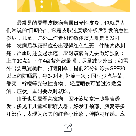
最常见的夏季皮肤病当属日光性皮炎，也就是人
们常说的“日晒伤”，它是皮肤过度紫外线后引发的急性
炎症，儿童、户外工作者和过敏体质人群是高发群
体。发病后暴露部位会出现鲜红色红斑，伴随灼热刺
痛，严重时还会起水疱。应对该病首先要做好预防：
上午10点到下午4点紫外线最强，尽量减少外出；如需
外出要戴宽檐帽、打遮阳伞，提前20分钟涂抹SPF30
以上的防晒霜，每2-3小时补涂一次；同时少吃芹菜、
香菜、柠檬等光敏性食物
。轻度晒伤可通过冷敷缓
解，症状严重时要及时就医。
痱子也是夏季高发病，因汗液堵塞汗腺导管诱
发，多见于儿童和肥胖人群，好发于颈部、腋窝等多
汗部位，表现为密集的红色小丘疹，伴随刺痒感。应
对痱子的核心是保持凉爽干燥：室内注意通风降温，
温度控制在26℃左右；穿宽松透气的棉质衣物，出汗