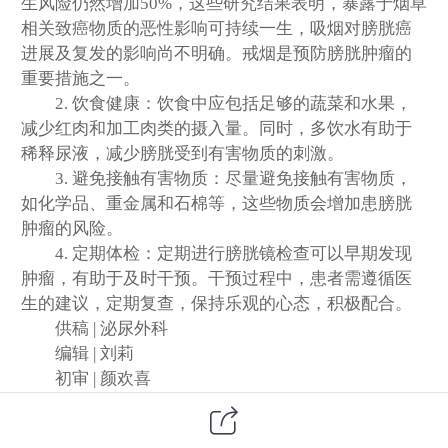
生风险仍然增加50%，这些研究结果表明，暴露于烟草
相关致癌物质的恶性影响可持续一生，吸烟对膀胱癌
进展及复发的影响尚不明确。
戒烟是预防膀胱肿瘤的
重要措施之一。
2. 饮食健康：饮食中应包括足够的蔬菜和水果，
减少红肉和加工肉类的摄入量。同时，多饮水有助于
稀释尿液，减少膀胱受到有害物质的刺激。
3. 避免接触有害物质：尽量避免接触有害物质，
如化学品、重金属和石棉等，这些物质会增加患膀胱
肿瘤的风险。
4. 定期体检：定期进行膀胱镜检查可以早期发现
肿瘤，有助于及时
干预
。
干预
过程中，患者需遵循医
生的建议，定期复查，保持乐观的心态，积极配合。
供稿 | 泌尿外科
编辑
|
刘莉
初审
|
颜欢喜
终审 | 储慧明
主办 | 中煤矿建总医院医疗品牌部新媒体组