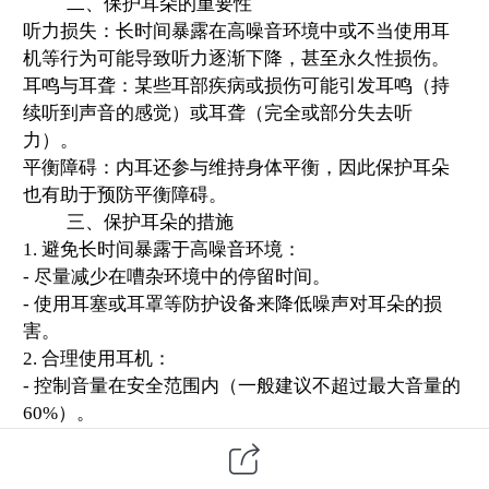
二、保护耳朵的重要性
听力损失：长时间暴露在高噪音环境中或不当使用耳
机等行为可能导致听力逐渐下降，甚至永久性损伤。
耳鸣与耳聋：某些耳部疾病或损伤可能引发耳鸣（持
续听到声音的感觉）或耳聋（完全或部分失去听
力）。
平衡障碍：内耳还参与维持身体平衡，因此保护耳朵
也有助于预防平衡障碍。
三、保护耳朵的措施
1. 避免长时间暴露于高噪音环境：
- 尽量减少在嘈杂环境中的停留时间。
- 使用耳塞或耳罩等防护设备来
降低噪声
对耳朵的损
害。
2. 合理使用耳机：
- 控制音量在安全范围内（一般建议不超过最大音量的
60%）。
- 避免长时间连续佩戴耳机，给耳朵适当的休息时间。
- 选择质量好、舒适度高的耳机，以减少对耳朵的压迫