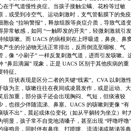
心在于气道慢性炎症。当孩子接触尘螨、花粉等过敏
原，或受到冷空气、运动刺激时，支气管黏膜下的免疫
细胞会 “拉响警报”，释放组胺等炎症介质，导致气道
得异常敏感，如同 “一触即发的开关”，轻微刺激就引
持续咳嗽。而 UACS 的病根则在上呼吸道，鼻炎、鼻
炎产生的分泌物无法正常排出，反而倒流至咽喉、气
管，像 “小刷子” 一样反复刺激气道，进而引发咳嗽。
种 “鼻后滴漏” 现象，正是 UACS 区别于其他疾病的重
要特征。
症状表现是区分二者的关键“线索”。CVA 以刺激
干咳为主，咳嗽往往在夜间或凌晨发作，或是运动、大
笑后加重，部分孩子还会出现胸闷、气短，但痰液较
少，也很少伴随流涕、鼻塞。UACS 的咳嗽则更像 “有
痰咳不出”，晨起或体位变化（如从平躺转为坐立）时
为明显，孩子常不自觉地清嗓子，甚至出现 “呼噜呼噜
的痰鸣音，同时伴有鼻痒、打喷嚏、流清涕或脓涕等典