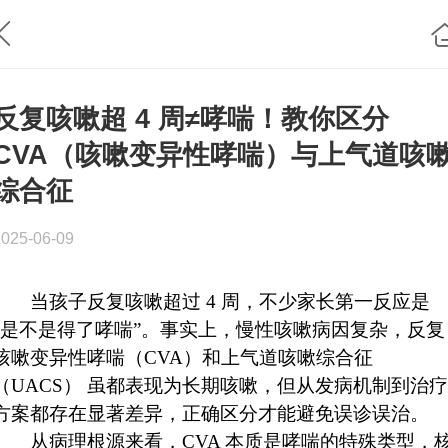
反复咳嗽超 4 周≠哮喘！教你区分
CVA（咳嗽变异性哮喘）与上气道咳
综合征
2025-06-09
当孩子反复咳嗽超过 4 周，不少家长第一反应是
“是不是得了哮喘”。事实上，慢性咳嗽病因复杂，
反复
咳嗽变异性哮喘（CVA）和上气道咳嗽综合征
（UACS） 虽都表现为长期咳嗽，但从发病机制到治疗
方案都存在显著差异，正确区分才能避免误诊误治。
从病理根源来看，CVA 本质是哮喘的特殊类型，