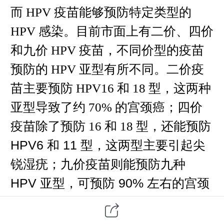
而 HPV 疫苗能够预防特定类型的
HPV 感染。目前市面上有二价、四价
和九价 HPV 疫苗，不同价型的疫苗
预防的 HPV 亚型有所不同。二价疫
苗主要预防 HPV16 和 18 型，这两种
亚型导致了约 70% 的宫颈癌；四价
防
疫苗除了预防 16 和 18 型，还能预
HPV6 和 11 型，这两型主要引起尖
锐湿疣；九价疫苗则能预防九种
HPV 亚型，可预防 90% 左右的宫颈
癌。女性朋友们可根据自身年龄和经
济状况，选择合适的 HPV 疫苗接