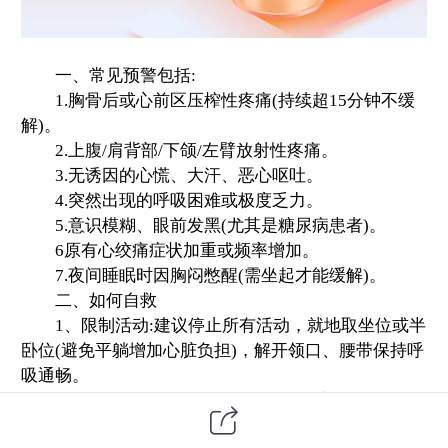
一、常见预警包括:
1.胸骨后或心前区压榨性疼痛(持续超15分钟不缓
解)。
2.上腹/肩背部/下颌/左臂放射性疼痛。
3.无诱因的心慌、大汗、恶心呕吐。
4.突然出现的呼吸困难或极度乏力。
5.意识模糊、眼前发黑(尤其是糖尿病患者)。
6原有心绞痛症状加重或频率增加。
7.夜间睡眠时因胸闷憋醒(需坐起才能缓解)。
二、如何自救
1、限制活动:建议停止所有活动，就地取坐位或半
卧位(避免平躺增加心脏负担)，解开领口、腰带保持呼
吸通畅。
2、绝不硬撑:第一时间拨打120。一定要保持镇
静，不要惊慌，也不要自行去医院。