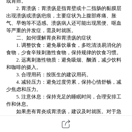
或胃癌。
2. 胃溃疡：胃溃疡是指胃壁或十二指肠的黏膜层
出现溃疡或溃疡疤痕，主要症状为上腹部疼痛、胀
气、早饱等不适感。溃疡病人还可能出现黑便、呕血
等严重的并发症，需及时
就医
。
二、如何缓解胃炎和胃溃疡的症状
1. 调整饮食：避免暴饮暴食，多吃清淡易消化的
食物，少食辛辣刺激性食物，保持规律的饮食习惯。
2. 远离刺激性物质：避免吸烟、酗酒，减少饮料
和咖啡的摄入。
3. 合理用药：按医生的建议用药。
4. 减轻压力：避免过度劳累，保持心情舒畅，减
少焦虑和压力。
5. 注意休息：保持充足的睡眠时间，合理安排工
作和休息。
如果患有胃炎或胃溃疡，建议及时就医。对于急
性胃炎可少量多餐、避免刺激性食物等措施；对于慢
性胃炎和胃溃疡，患者应遵守医嘱，调整饮食习惯，