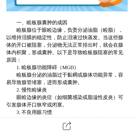
一、睑板腺囊肿的成因
睑板腺位于眼睑边缘，负责分泌油脂（睑脂），
以维持泪膜的稳定性，防止泪液过快蒸发。当这些腺
体的开口被阻塞，分泌物无法正常排出时，就会在腺
体内积聚，形成囊肿。以下是导致睑板腺阻塞的常见
原因：
1. 睑板腺功能障碍（MGD）
睑板腺分泌的油脂过于黏稠或腺体功能异常，容
易导致腺管堵塞，进而形成囊肿。
2. 慢性睑缘炎
眼睑边缘的炎症（如细菌感染或脂溢性皮炎）可
引发腺体开口狭窄或闭塞。
3. 不良用眼习惯
长时间使用电子产品、熬夜、用眼过度等会导致
眼部疲劳，减少眨眼次数，使睑脂排出不畅。